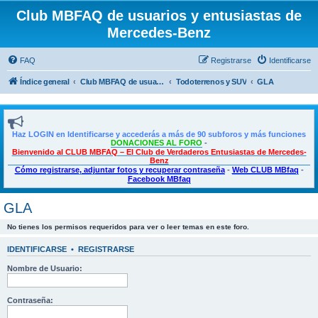
Club MBFAQ de usuarios y entusiastas de
Mercedes-Benz
FAQ
Registrarse
Identificarse
Índice general
Club MBFAQ de usuarios y entusiastas de Mercedes Benz
Todoterrenos y SUV
GLA
Haz LOGIN en Identificarse y accederás a más de 90 subforos y más funciones
DONACIONES AL FORO
-
Bienvenido al CLUB MBFAQ – El Club de Verdaderos Entusiastas de Mercedes-
Benz
Cómo registrarse, adjuntar fotos y recuperar contraseña
-
Web CLUB MBfaq
-
Facebook MBfaq
GLA
No tienes los permisos requeridos para ver o leer temas en este foro.
IDENTIFICARSE
•
REGISTRARSE
Nombre de Usuario:
Contraseña: