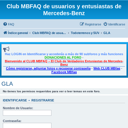
Club MBFAQ de usuarios y entusiastas de
Mercedes-Benz
FAQ
Registrarse
Identificarse
Índice general
Club MBFAQ de usuarios y entusiastas de Mercedes Benz
Todoterrenos y SUV
GLA
Haz LOGIN en Identificarse y accederás a más de 90 subforos y más funciones
DONACIONES AL FORO
-
Bienvenido al CLUB MBFAQ – El Club de Verdaderos Entusiastas de Mercedes-
Benz
Cómo registrarse, adjuntar fotos y recuperar contraseña
-
Web CLUB MBfaq
-
Facebook MBfaq
GLA
No tienes los permisos requeridos para ver o leer temas en este foro.
IDENTIFICARSE
•
REGISTRARSE
Nombre de Usuario:
Contraseña: