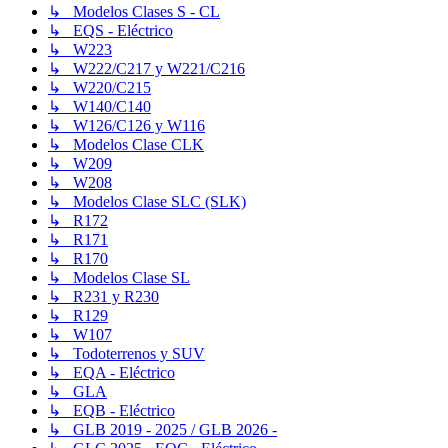
↳ Modelos Clases S - CL
↳ EQS - Eléctrico
↳ W223
↳ W222/C217 y W221/C216
↳ W220/C215
↳ W140/C140
↳ W126/C126 y W116
↳ Modelos Clase CLK
↳ W209
↳ W208
↳ Modelos Clase SLC (SLK)
↳ R172
↳ R171
↳ R170
↳ Modelos Clase SL
↳ R231 y R230
↳ R129
↳ W107
↳ Todoterrenos y SUV
↳ EQA - Eléctrico
↳ GLA
↳ EQB - Eléctrico
↳ GLB 2019 - 2025 / GLB 2026 -