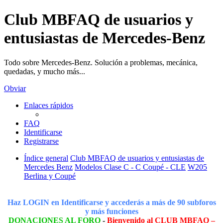
Club MBFAQ de usuarios y
entusiastas de Mercedes-Benz
Todo sobre Mercedes-Benz. Solución a problemas, mecánica,
quedadas, y mucho más...
Obviar
Enlaces rápidos
FAQ
Identificarse
Registrarse
Índice general
Club MBFAQ de usuarios y entusiastas de
Mercedes Benz
Modelos Clase C - C Coupé - CLE
W205
Berlina y Coupé
Haz LOGIN en Identificarse y accederás a más de 90 subforos
y más funciones
DONACIONES AL FORO
-
Bienvenido al CLUB MBFAQ –