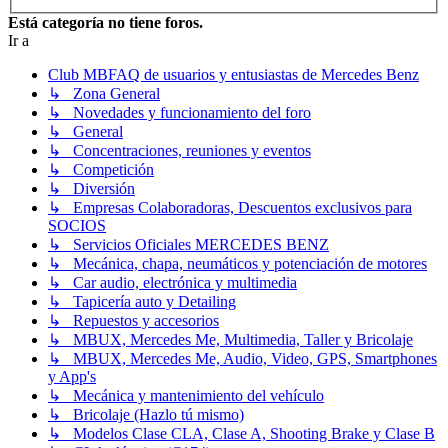
Está categoría no tiene foros.
Ir a
Club MBFAQ de usuarios y entusiastas de Mercedes Benz
↳ Zona General
↳ Novedades y funcionamiento del foro
↳ General
↳ Concentraciones, reuniones y eventos
↳ Competición
↳ Diversión
↳ Empresas Colaboradoras, Descuentos exclusivos para
SOCIOS
↳ Servicios Oficiales MERCEDES BENZ
↳ Mecánica, chapa, neumáticos y potenciación de motores
↳ Car audio, electrónica y multimedia
↳ Tapicería auto y Detailing
↳ Repuestos y accesorios
↳ MBUX, Mercedes Me, Multimedia, Taller y Bricolaje
↳ MBUX, Mercedes Me, Audio, Video, GPS, Smartphones
y App's
↳ Mecánica y mantenimiento del vehículo
↳ Bricolaje (Hazlo tú mismo)
↳ Modelos Clase CLA, Clase A, Shooting Brake y Clase B