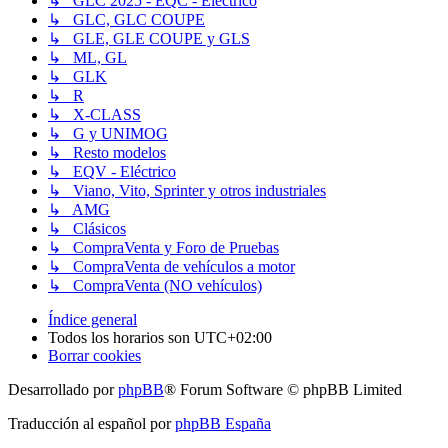
↳ GLC 2025 - EQC - Eléctrico
↳ GLC, GLC COUPE
↳ GLE, GLE COUPE y GLS
↳ ML, GL
↳ GLK
↳ R
↳ X-CLASS
↳ G y UNIMOG
↳ Resto modelos
↳ EQV - Eléctrico
↳ Viano, Vito, Sprinter y otros industriales
↳ AMG
↳ Clásicos
↳ CompraVenta y Foro de Pruebas
↳ CompraVenta de vehículos a motor
↳ CompraVenta (NO vehículos)
Índice general
Todos los horarios son
UTC+02:00
Borrar cookies
Desarrollado por
phpBB
® Forum Software © phpBB Limited
Traducción al español por
phpBB España