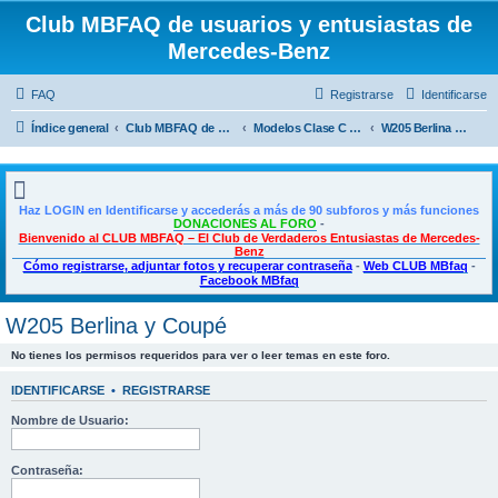
Club MBFAQ de usuarios y entusiastas de
Mercedes-Benz
FAQ
Registrarse
Identificarse
Índice general
Club MBFAQ de usuarios y entusiastas de Mercedes Benz
Modelos Clase C - C Coupé - CLE
W205 Berlina y Coupé
Haz LOGIN en Identificarse y accederás a más de 90 subforos y más funciones
DONACIONES AL FORO
-
Bienvenido al CLUB MBFAQ – El Club de Verdaderos Entusiastas de Mercedes-
Benz
Cómo registrarse, adjuntar fotos y recuperar contraseña
-
Web CLUB MBfaq
-
Facebook MBfaq
W205 Berlina y Coupé
No tienes los permisos requeridos para ver o leer temas en este foro.
IDENTIFICARSE
•
REGISTRARSE
Nombre de Usuario:
Contraseña: