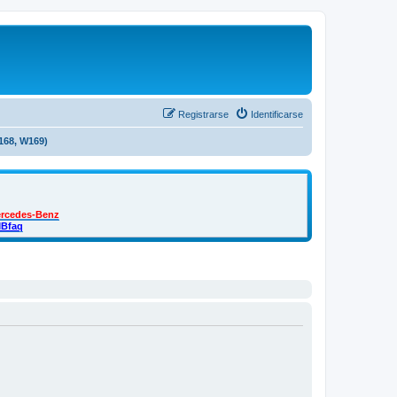
Registrarse
Identificarse
168, W169)
ercedes-Benz
MBfaq