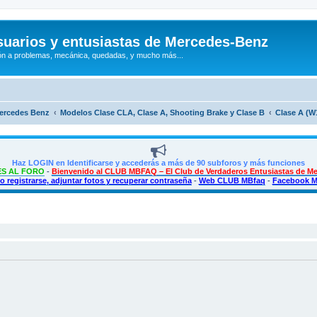
uarios y entusiastas de Mercedes-Benz
n a problemas, mecánica, quedadas, y mucho más...
Mercedes Benz
Modelos Clase CLA, Clase A, Shooting Brake y Clase B
Clase A (W
Haz LOGIN en Identificarse y accederás a más de 90 subforos y más funciones
S AL FORO
-
Bienvenido al CLUB MBFAQ – El Club de Verdaderos Entusiastas de M
 registrarse, adjuntar fotos y recuperar contraseña
-
Web CLUB MBfaq
-
Facebook 