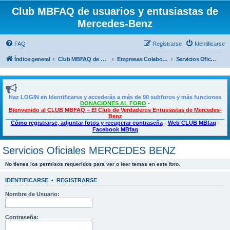
Club MBFAQ de usuarios y entusiastas de
Mercedes-Benz
FAQ
Registrarse
Identificarse
Índice general
Club MBFAQ de usuarios y entusiastas de Mercedes Benz
Empresas Colaboradoras, Descuentos exclusivos para SOCIOS
Servicios Oficiales MERCEDES BENZ
Haz LOGIN en Identificarse y accederás a más de 90 subforos y más funciones
DONACIONES AL FORO
-
Bienvenido al CLUB MBFAQ – El Club de Verdaderos Entusiastas de Mercedes-
Benz
Cómo registrarse, adjuntar fotos y recuperar contraseña
-
Web CLUB MBfaq
-
Facebook MBfaq
Servicios Oficiales MERCEDES BENZ
No tienes los permisos requeridos para ver o leer temas en este foro.
IDENTIFICARSE
•
REGISTRARSE
Nombre de Usuario:
Contraseña: