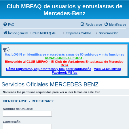
Club MBFAQ de usuarios y entusiastas de
Mercedes-Benz
FAQ
Registrarse
Identificarse
Índice general
Club MBFAQ de usuarios y entusiastas de Mercedes Benz
Empresas Colaboradoras, Descuentos exclusivos para SOCIOS
Servicios Oficiales MERCEDES BENZ
Haz LOGIN en Identificarse y accederás a más de 90 subforos y más funciones
DONACIONES AL FORO
-
Bienvenido al CLUB MBFAQ – El Club de Verdaderos Entusiastas de Mercedes-
Benz
Cómo registrarse, adjuntar fotos y recuperar contraseña
-
Web CLUB MBfaq
-
Facebook MBfaq
Servicios Oficiales MERCEDES BENZ
No tienes los permisos requeridos para ver o leer temas en este foro.
IDENTIFICARSE
•
REGISTRARSE
Nombre de Usuario:
Contraseña: