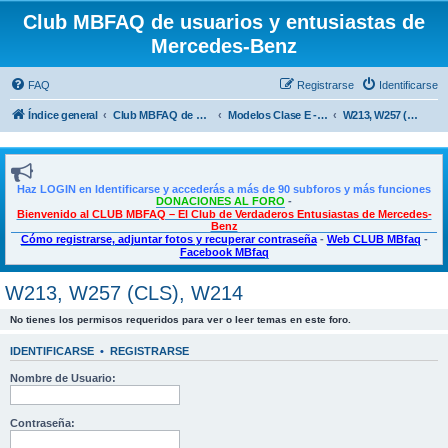
Club MBFAQ de usuarios y entusiastas de
Mercedes-Benz
FAQ
Registrarse
Identificarse
Índice general
Club MBFAQ de usuarios y entusiastas de Mercedes Benz
Modelos Clase E - E Coupé - CLS
W213, W257 (CLS), W214
Haz LOGIN en Identificarse y accederás a más de 90 subforos y más funciones
DONACIONES AL FORO
-
Bienvenido al CLUB MBFAQ – El Club de Verdaderos Entusiastas de Mercedes-
Benz
Cómo registrarse, adjuntar fotos y recuperar contraseña
-
Web CLUB MBfaq
-
Facebook MBfaq
W213, W257 (CLS), W214
No tienes los permisos requeridos para ver o leer temas en este foro.
IDENTIFICARSE
•
REGISTRARSE
Nombre de Usuario:
Contraseña: