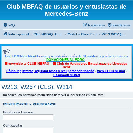
Club MBFAQ de usuarios y entusiastas de
Mercedes-Benz
FAQ
Registrarse
Identificarse
Índice general
Club MBFAQ de usuarios y entusiastas de Mercedes Benz
Modelos Clase E - E Coupé - CLS
W213, W257 (CLS), W214
Haz LOGIN en Identificarse y accederás a más de 90 subforos y más funciones
DONACIONES AL FORO
-
Bienvenido al CLUB MBFAQ – El Club de Verdaderos Entusiastas de Mercedes-
Benz
Cómo registrarse, adjuntar fotos y recuperar contraseña
-
Web CLUB MBfaq
-
Facebook MBfaq
W213, W257 (CLS), W214
No tienes los permisos requeridos para ver o leer temas en este foro.
IDENTIFICARSE
•
REGISTRARSE
Nombre de Usuario:
Contraseña: