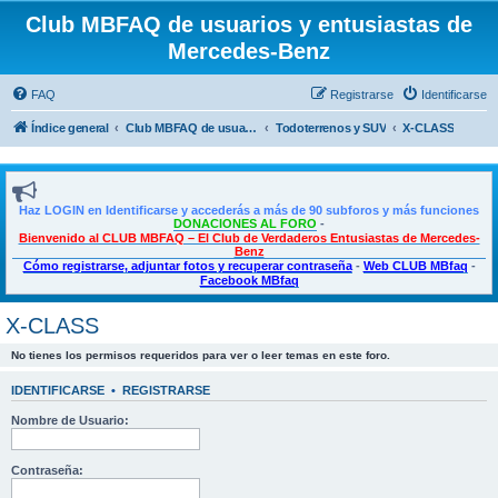
Club MBFAQ de usuarios y entusiastas de
Mercedes-Benz
FAQ
Registrarse
Identificarse
Índice general
Club MBFAQ de usuarios y entusiastas de Mercedes Benz
Todoterrenos y SUV
X-CLASS
Haz LOGIN en Identificarse y accederás a más de 90 subforos y más funciones
DONACIONES AL FORO
-
Bienvenido al CLUB MBFAQ – El Club de Verdaderos Entusiastas de Mercedes-
Benz
Cómo registrarse, adjuntar fotos y recuperar contraseña
-
Web CLUB MBfaq
-
Facebook MBfaq
X-CLASS
No tienes los permisos requeridos para ver o leer temas en este foro.
IDENTIFICARSE
•
REGISTRARSE
Nombre de Usuario:
Contraseña: