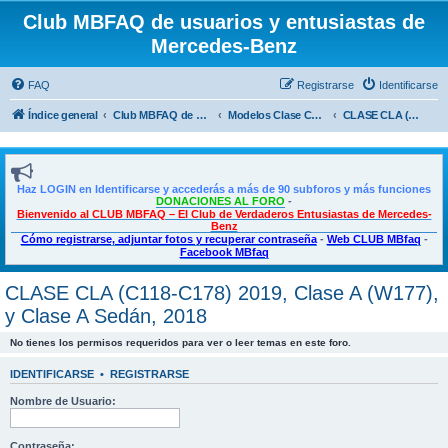
Club MBFAQ de usuarios y entusiastas de
Mercedes-Benz
FAQ
Registrarse
Identificarse
Índice general
Club MBFAQ de usuarios y entusiastas de Mercedes Benz
Modelos Clase CLA, Clase A, Shooting Brake y Clase B
CLASE CLA (C118-C178) 2019, Clase A (W177), y Clase A Sedán, 2018
Haz LOGIN en Identificarse y accederás a más de 90 subforos y más funciones
DONACIONES AL FORO
-
Bienvenido al CLUB MBFAQ – El Club de Verdaderos Entusiastas de Mercedes-
Benz
Cómo registrarse, adjuntar fotos y recuperar contraseña
-
Web CLUB MBfaq
-
Facebook MBfaq
CLASE CLA (C118-C178) 2019, Clase A (W177),
y Clase A Sedán, 2018
No tienes los permisos requeridos para ver o leer temas en este foro.
IDENTIFICARSE
•
REGISTRARSE
Nombre de Usuario:
Contraseña: