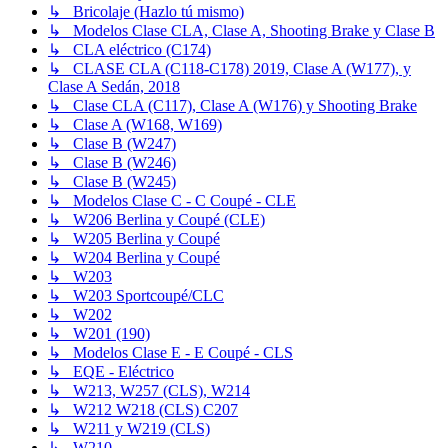
↳ Bricolaje (Hazlo tú mismo)
↳ Modelos Clase CLA, Clase A, Shooting Brake y Clase B
↳ CLA eléctrico (C174)
↳ CLASE CLA (C118-C178) 2019, Clase A (W177), y
Clase A Sedán, 2018
↳ Clase CLA (C117), Clase A (W176) y Shooting Brake
↳ Clase A (W168, W169)
↳ Clase B (W247)
↳ Clase B (W246)
↳ Clase B (W245)
↳ Modelos Clase C - C Coupé - CLE
↳ W206 Berlina y Coupé (CLE)
↳ W205 Berlina y Coupé
↳ W204 Berlina y Coupé
↳ W203
↳ W203 Sportcoupé/CLC
↳ W202
↳ W201 (190)
↳ Modelos Clase E - E Coupé - CLS
↳ EQE - Eléctrico
↳ W213, W257 (CLS), W214
↳ W212 W218 (CLS) C207
↳ W211 y W219 (CLS)
↳ W210