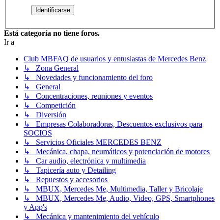
Está categoría no tiene foros.
Ir a
Club MBFAQ de usuarios y entusiastas de Mercedes Benz
↳ Zona General
↳ Novedades y funcionamiento del foro
↳ General
↳ Concentraciones, reuniones y eventos
↳ Competición
↳ Diversión
↳ Empresas Colaboradoras, Descuentos exclusivos para
SOCIOS
↳ Servicios Oficiales MERCEDES BENZ
↳ Mecánica, chapa, neumáticos y potenciación de motores
↳ Car audio, electrónica y multimedia
↳ Tapicería auto y Detailing
↳ Repuestos y accesorios
↳ MBUX, Mercedes Me, Multimedia, Taller y Bricolaje
↳ MBUX, Mercedes Me, Audio, Video, GPS, Smartphones
y App's
↳ Mecánica y mantenimiento del vehículo