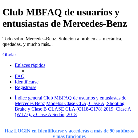
Club MBFAQ de usuarios y
entusiastas de Mercedes-Benz
Todo sobre Mercedes-Benz. Solución a problemas, mecánica,
quedadas, y mucho más...
Obviar
Enlaces rápidos
FAQ
Identificarse
Registrarse
Índice general
Club MBFAQ de usuarios y entusiastas de
Mercedes Benz
Modelos Clase CLA, Clase A, Shooting
Brake y Clase B
CLASE CLA (C118-C178) 2019, Clase A
(W177), y Clase A Sedán, 2018
Haz LOGIN en Identificarse y accederás a más de 90 subforos
y más funciones