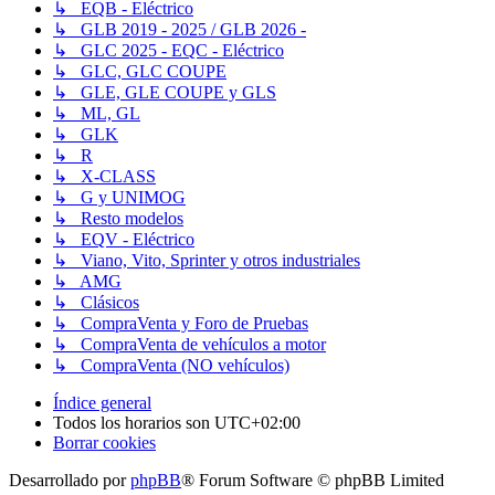
↳ EQB - Eléctrico
↳ GLB 2019 - 2025 / GLB 2026 -
↳ GLC 2025 - EQC - Eléctrico
↳ GLC, GLC COUPE
↳ GLE, GLE COUPE y GLS
↳ ML, GL
↳ GLK
↳ R
↳ X-CLASS
↳ G y UNIMOG
↳ Resto modelos
↳ EQV - Eléctrico
↳ Viano, Vito, Sprinter y otros industriales
↳ AMG
↳ Clásicos
↳ CompraVenta y Foro de Pruebas
↳ CompraVenta de vehículos a motor
↳ CompraVenta (NO vehículos)
Índice general
Todos los horarios son
UTC+02:00
Borrar cookies
Desarrollado por
phpBB
® Forum Software © phpBB Limited