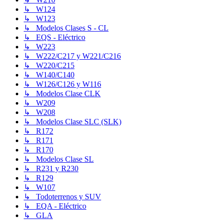
↳ W124
↳ W123
↳ Modelos Clases S - CL
↳ EQS - Eléctrico
↳ W223
↳ W222/C217 y W221/C216
↳ W220/C215
↳ W140/C140
↳ W126/C126 y W116
↳ Modelos Clase CLK
↳ W209
↳ W208
↳ Modelos Clase SLC (SLK)
↳ R172
↳ R171
↳ R170
↳ Modelos Clase SL
↳ R231 y R230
↳ R129
↳ W107
↳ Todoterrenos y SUV
↳ EQA - Eléctrico
↳ GLA