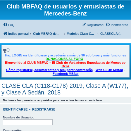
Club MBFAQ de usuarios y entusiastas de
Mercedes-Benz
FAQ
Registrarse
Identificarse
Índice general
Club MBFAQ de usuarios y entusiastas de Mercedes Benz
Modelos Clase CLA, Clase A, Shooting Brake y Clase B
CLASE CLA (C118-C178) 2019, Clase A (W177), y Clase A Sedán, 2018
Haz LOGIN en Identificarse y accederás a más de 90 subforos y más funciones
DONACIONES AL FORO
-
Bienvenido al CLUB MBFAQ – El Club de Verdaderos Entusiastas de Mercedes-
Benz
Cómo registrarse, adjuntar fotos y recuperar contraseña
-
Web CLUB MBfaq
-
Facebook MBfaq
CLASE CLA (C118-C178) 2019, Clase A (W177),
y Clase A Sedán, 2018
No tienes los permisos requeridos para ver o leer temas en este foro.
IDENTIFICARSE
•
REGISTRARSE
Nombre de Usuario:
Contraseña: