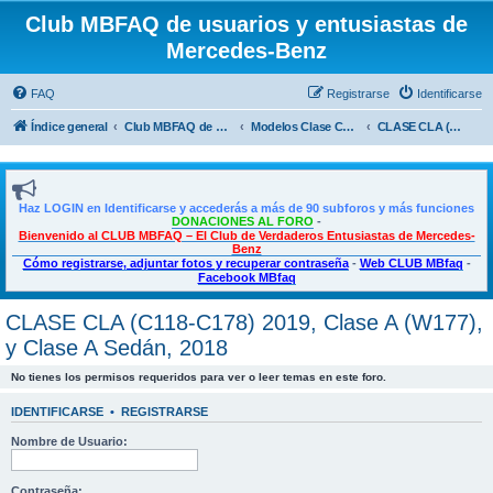
Club MBFAQ de usuarios y entusiastas de
Mercedes-Benz
FAQ
Registrarse
Identificarse
Índice general
Club MBFAQ de usuarios y entusiastas de Mercedes Benz
Modelos Clase CLA, Clase A, Shooting Brake y Clase B
CLASE CLA (C118-C178) 2019, Clase A (W177), y Clase A Sedán, 2018
Haz LOGIN en Identificarse y accederás a más de 90 subforos y más funciones
DONACIONES AL FORO
-
Bienvenido al CLUB MBFAQ – El Club de Verdaderos Entusiastas de Mercedes-
Benz
Cómo registrarse, adjuntar fotos y recuperar contraseña
-
Web CLUB MBfaq
-
Facebook MBfaq
CLASE CLA (C118-C178) 2019, Clase A (W177),
y Clase A Sedán, 2018
No tienes los permisos requeridos para ver o leer temas en este foro.
IDENTIFICARSE
•
REGISTRARSE
Nombre de Usuario:
Contraseña: