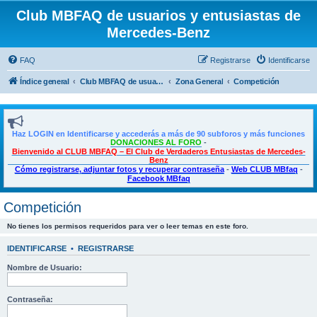
Club MBFAQ de usuarios y entusiastas de
Mercedes-Benz
FAQ
Registrarse
Identificarse
Índice general
Club MBFAQ de usuarios y entusiastas de Mercedes Benz
Zona General
Competición
Haz LOGIN en Identificarse y accederás a más de 90 subforos y más funciones
DONACIONES AL FORO
-
Bienvenido al CLUB MBFAQ – El Club de Verdaderos Entusiastas de Mercedes-
Benz
Cómo registrarse, adjuntar fotos y recuperar contraseña
-
Web CLUB MBfaq
-
Facebook MBfaq
Competición
No tienes los permisos requeridos para ver o leer temas en este foro.
IDENTIFICARSE
•
REGISTRARSE
Nombre de Usuario:
Contraseña: