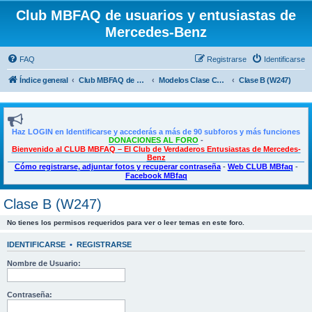
Club MBFAQ de usuarios y entusiastas de
Mercedes-Benz
FAQ
Registrarse
Identificarse
Índice general
Club MBFAQ de usuarios y entusiastas de Mercedes Benz
Modelos Clase CLA, Clase A, Shooting Brake y Clase B
Clase B (W247)
Haz LOGIN en Identificarse y accederás a más de 90 subforos y más funciones
DONACIONES AL FORO
-
Bienvenido al CLUB MBFAQ – El Club de Verdaderos Entusiastas de Mercedes-
Benz
Cómo registrarse, adjuntar fotos y recuperar contraseña
-
Web CLUB MBfaq
-
Facebook MBfaq
Clase B (W247)
No tienes los permisos requeridos para ver o leer temas en este foro.
IDENTIFICARSE
•
REGISTRARSE
Nombre de Usuario:
Contraseña: