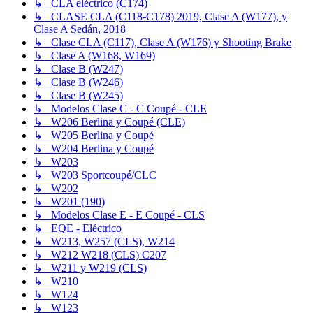
↳ CLA eléctrico (C174)
↳ CLASE CLA (C118-C178) 2019, Clase A (W177), y
Clase A Sedán, 2018
↳ Clase CLA (C117), Clase A (W176) y Shooting Brake
↳ Clase A (W168, W169)
↳ Clase B (W247)
↳ Clase B (W246)
↳ Clase B (W245)
↳ Modelos Clase C - C Coupé - CLE
↳ W206 Berlina y Coupé (CLE)
↳ W205 Berlina y Coupé
↳ W204 Berlina y Coupé
↳ W203
↳ W203 Sportcoupé/CLC
↳ W202
↳ W201 (190)
↳ Modelos Clase E - E Coupé - CLS
↳ EQE - Eléctrico
↳ W213, W257 (CLS), W214
↳ W212 W218 (CLS) C207
↳ W211 y W219 (CLS)
↳ W210
↳ W124
↳ W123