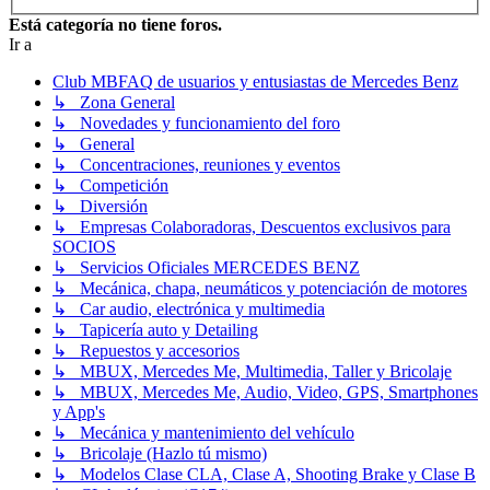
Está categoría no tiene foros.
Ir a
Club MBFAQ de usuarios y entusiastas de Mercedes Benz
↳ Zona General
↳ Novedades y funcionamiento del foro
↳ General
↳ Concentraciones, reuniones y eventos
↳ Competición
↳ Diversión
↳ Empresas Colaboradoras, Descuentos exclusivos para
SOCIOS
↳ Servicios Oficiales MERCEDES BENZ
↳ Mecánica, chapa, neumáticos y potenciación de motores
↳ Car audio, electrónica y multimedia
↳ Tapicería auto y Detailing
↳ Repuestos y accesorios
↳ MBUX, Mercedes Me, Multimedia, Taller y Bricolaje
↳ MBUX, Mercedes Me, Audio, Video, GPS, Smartphones
y App's
↳ Mecánica y mantenimiento del vehículo
↳ Bricolaje (Hazlo tú mismo)
↳ Modelos Clase CLA, Clase A, Shooting Brake y Clase B