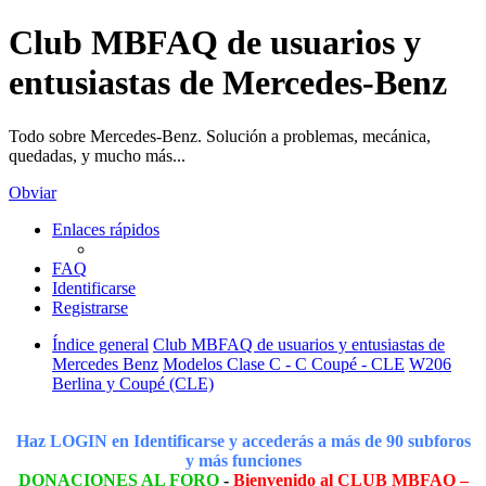
Club MBFAQ de usuarios y
entusiastas de Mercedes-Benz
Todo sobre Mercedes-Benz. Solución a problemas, mecánica,
quedadas, y mucho más...
Obviar
Enlaces rápidos
FAQ
Identificarse
Registrarse
Índice general
Club MBFAQ de usuarios y entusiastas de
Mercedes Benz
Modelos Clase C - C Coupé - CLE
W206
Berlina y Coupé (CLE)
Haz LOGIN en Identificarse y accederás a más de 90 subforos
y más funciones
DONACIONES AL FORO
-
Bienvenido al CLUB MBFAQ –