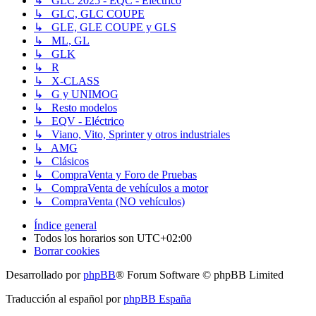
↳ GLC 2025 - EQC - Eléctrico
↳ GLC, GLC COUPE
↳ GLE, GLE COUPE y GLS
↳ ML, GL
↳ GLK
↳ R
↳ X-CLASS
↳ G y UNIMOG
↳ Resto modelos
↳ EQV - Eléctrico
↳ Viano, Vito, Sprinter y otros industriales
↳ AMG
↳ Clásicos
↳ CompraVenta y Foro de Pruebas
↳ CompraVenta de vehículos a motor
↳ CompraVenta (NO vehículos)
Índice general
Todos los horarios son
UTC+02:00
Borrar cookies
Desarrollado por
phpBB
® Forum Software © phpBB Limited
Traducción al español por
phpBB España