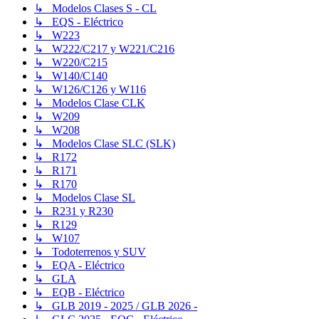
↳ Modelos Clases S - CL
↳ EQS - Eléctrico
↳ W223
↳ W222/C217 y W221/C216
↳ W220/C215
↳ W140/C140
↳ W126/C126 y W116
↳ Modelos Clase CLK
↳ W209
↳ W208
↳ Modelos Clase SLC (SLK)
↳ R172
↳ R171
↳ R170
↳ Modelos Clase SL
↳ R231 y R230
↳ R129
↳ W107
↳ Todoterrenos y SUV
↳ EQA - Eléctrico
↳ GLA
↳ EQB - Eléctrico
↳ GLB 2019 - 2025 / GLB 2026 -