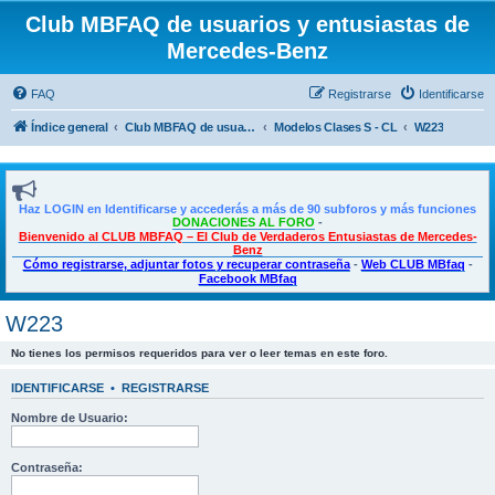
Club MBFAQ de usuarios y entusiastas de
Mercedes-Benz
FAQ
Registrarse
Identificarse
Índice general
Club MBFAQ de usuarios y entusiastas de Mercedes Benz
Modelos Clases S - CL
W223
Haz LOGIN en Identificarse y accederás a más de 90 subforos y más funciones
DONACIONES AL FORO
-
Bienvenido al CLUB MBFAQ – El Club de Verdaderos Entusiastas de Mercedes-
Benz
Cómo registrarse, adjuntar fotos y recuperar contraseña
-
Web CLUB MBfaq
-
Facebook MBfaq
W223
No tienes los permisos requeridos para ver o leer temas en este foro.
IDENTIFICARSE
•
REGISTRARSE
Nombre de Usuario:
Contraseña: