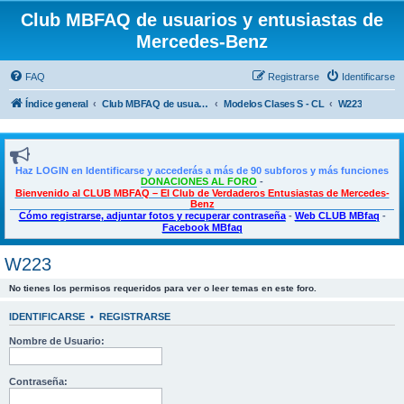
Club MBFAQ de usuarios y entusiastas de
Mercedes-Benz
FAQ
Registrarse
Identificarse
Índice general
Club MBFAQ de usuarios y entusiastas de Mercedes Benz
Modelos Clases S - CL
W223
Haz LOGIN en Identificarse y accederás a más de 90 subforos y más funciones
DONACIONES AL FORO
-
Bienvenido al CLUB MBFAQ – El Club de Verdaderos Entusiastas de Mercedes-
Benz
Cómo registrarse, adjuntar fotos y recuperar contraseña
-
Web CLUB MBfaq
-
Facebook MBfaq
W223
No tienes los permisos requeridos para ver o leer temas en este foro.
IDENTIFICARSE
•
REGISTRARSE
Nombre de Usuario:
Contraseña: