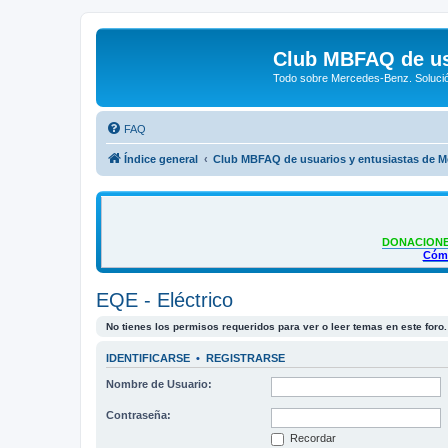
Club MBFAQ de us
Todo sobre Mercedes-Benz. Solució
FAQ
Índice general
Club MBFAQ de usuarios y entusiastas de 
DONACIONE
Cómo
EQE - Eléctrico
No tienes los permisos requeridos para ver o leer temas en este foro.
IDENTIFICARSE
•
REGISTRARSE
Nombre de Usuario:
Contraseña:
Recordar