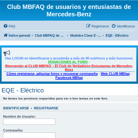
Club MBFAQ de usuarios y entusiastas de
Mercedes-Benz
FAQ
Registrarse
Identificarse
Índice general
Club MBFAQ de usuarios y entusiastas de Mercedes Benz
Modelos Clase E - E Coupé - CLS
EQE - Eléctrico
Haz LOGIN en Identificarse y accederás a más de 90 subforos y más funciones
DONACIONES AL FORO
-
Bienvenido al CLUB MBFAQ – El Club de Verdaderos Entusiastas de Mercedes-
Benz
Cómo registrarse, adjuntar fotos y recuperar contraseña
-
Web CLUB MBfaq
-
Facebook MBfaq
EQE - Eléctrico
No tienes los permisos requeridos para ver o leer temas en este foro.
IDENTIFICARSE
•
REGISTRARSE
Nombre de Usuario:
Contraseña: