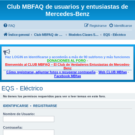
Club MBFAQ de usuarios y entusiastas de
Mercedes-Benz
FAQ
Registrarse
Identificarse
Índice general
Club MBFAQ de usuarios y entusiastas de Mercedes Benz
Modelos Clases S - CL
EQS - Eléctrico
Haz LOGIN en Identificarse y accederás a más de 90 subforos y más funciones
DONACIONES AL FORO
-
Bienvenido al CLUB MBFAQ – El Club de Verdaderos Entusiastas de Mercedes-
Benz
Cómo registrarse, adjuntar fotos y recuperar contraseña
-
Web CLUB MBfaq
-
Facebook MBfaq
EQS - Eléctrico
No tienes los permisos requeridos para ver o leer temas en este foro.
IDENTIFICARSE
•
REGISTRARSE
Nombre de Usuario:
Contraseña: