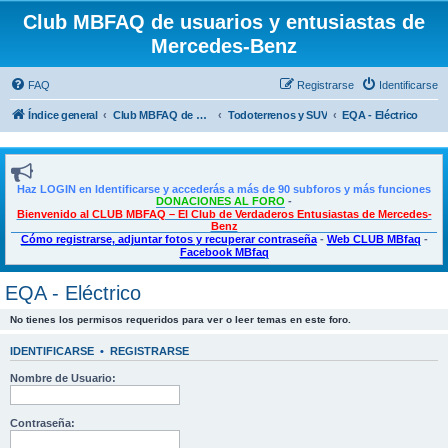
Club MBFAQ de usuarios y entusiastas de
Mercedes-Benz
FAQ
Registrarse
Identificarse
Índice general
Club MBFAQ de usuarios y entusiastas de Mercedes Benz
Todoterrenos y SUV
EQA - Eléctrico
Haz LOGIN en Identificarse y accederás a más de 90 subforos y más funciones
DONACIONES AL FORO
-
Bienvenido al CLUB MBFAQ – El Club de Verdaderos Entusiastas de Mercedes-
Benz
Cómo registrarse, adjuntar fotos y recuperar contraseña
-
Web CLUB MBfaq
-
Facebook MBfaq
EQA - Eléctrico
No tienes los permisos requeridos para ver o leer temas en este foro.
IDENTIFICARSE
•
REGISTRARSE
Nombre de Usuario:
Contraseña: