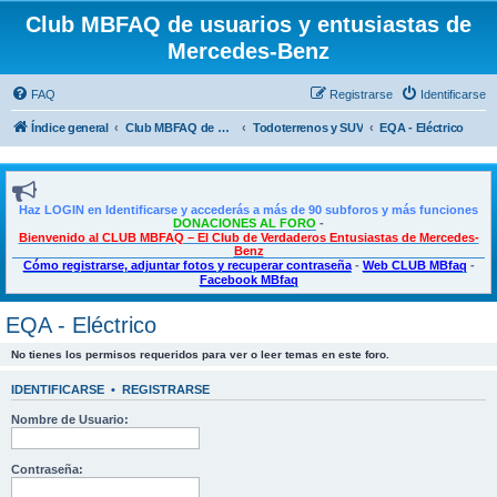
Club MBFAQ de usuarios y entusiastas de
Mercedes-Benz
FAQ
Registrarse
Identificarse
Índice general
Club MBFAQ de usuarios y entusiastas de Mercedes Benz
Todoterrenos y SUV
EQA - Eléctrico
Haz LOGIN en Identificarse y accederás a más de 90 subforos y más funciones
DONACIONES AL FORO
-
Bienvenido al CLUB MBFAQ – El Club de Verdaderos Entusiastas de Mercedes-
Benz
Cómo registrarse, adjuntar fotos y recuperar contraseña
-
Web CLUB MBfaq
-
Facebook MBfaq
EQA - Eléctrico
No tienes los permisos requeridos para ver o leer temas en este foro.
IDENTIFICARSE
•
REGISTRARSE
Nombre de Usuario:
Contraseña: