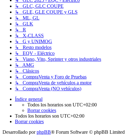
↳ GLC 2025 - EQC - Eléctrico
↳ GLC, GLC COUPE
↳ GLE, GLE COUPE y GLS
↳ ML, GL
↳ GLK
↳ R
↳ X-CLASS
↳ G y UNIMOG
↳ Resto modelos
↳ EQV - Eléctrico
↳ Viano, Vito, Sprinter y otros industriales
↳ AMG
↳ Clásicos
↳ CompraVenta y Foro de Pruebas
↳ CompraVenta de vehículos a motor
↳ CompraVenta (NO vehículos)
Índice general
Todos los horarios son
UTC+02:00
Borrar cookies
Todos los horarios son
UTC+02:00
Borrar cookies
Desarrollado por
phpBB
® Forum Software © phpBB Limited