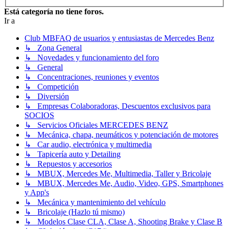
Está categoría no tiene foros.
Ir a
Club MBFAQ de usuarios y entusiastas de Mercedes Benz
↳ Zona General
↳ Novedades y funcionamiento del foro
↳ General
↳ Concentraciones, reuniones y eventos
↳ Competición
↳ Diversión
↳ Empresas Colaboradoras, Descuentos exclusivos para
SOCIOS
↳ Servicios Oficiales MERCEDES BENZ
↳ Mecánica, chapa, neumáticos y potenciación de motores
↳ Car audio, electrónica y multimedia
↳ Tapicería auto y Detailing
↳ Repuestos y accesorios
↳ MBUX, Mercedes Me, Multimedia, Taller y Bricolaje
↳ MBUX, Mercedes Me, Audio, Video, GPS, Smartphones
y App's
↳ Mecánica y mantenimiento del vehículo
↳ Bricolaje (Hazlo tú mismo)
↳ Modelos Clase CLA, Clase A, Shooting Brake y Clase B