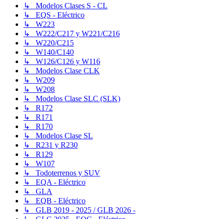
↳ Modelos Clases S - CL
↳ EQS - Eléctrico
↳ W223
↳ W222/C217 y W221/C216
↳ W220/C215
↳ W140/C140
↳ W126/C126 y W116
↳ Modelos Clase CLK
↳ W209
↳ W208
↳ Modelos Clase SLC (SLK)
↳ R172
↳ R171
↳ R170
↳ Modelos Clase SL
↳ R231 y R230
↳ R129
↳ W107
↳ Todoterrenos y SUV
↳ EQA - Eléctrico
↳ GLA
↳ EQB - Eléctrico
↳ GLB 2019 - 2025 / GLB 2026 -