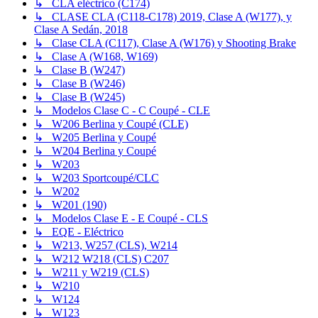
↳ CLA eléctrico (C174)
↳ CLASE CLA (C118-C178) 2019, Clase A (W177), y
Clase A Sedán, 2018
↳ Clase CLA (C117), Clase A (W176) y Shooting Brake
↳ Clase A (W168, W169)
↳ Clase B (W247)
↳ Clase B (W246)
↳ Clase B (W245)
↳ Modelos Clase C - C Coupé - CLE
↳ W206 Berlina y Coupé (CLE)
↳ W205 Berlina y Coupé
↳ W204 Berlina y Coupé
↳ W203
↳ W203 Sportcoupé/CLC
↳ W202
↳ W201 (190)
↳ Modelos Clase E - E Coupé - CLS
↳ EQE - Eléctrico
↳ W213, W257 (CLS), W214
↳ W212 W218 (CLS) C207
↳ W211 y W219 (CLS)
↳ W210
↳ W124
↳ W123