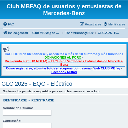
Club MBFAQ de usuarios y entusiastas de
Mercedes-Benz
FAQ
Registrarse
Identificarse
Índice general
Club MBFAQ de usuarios y entusiastas de Mercedes Benz
Todoterrenos y SUV
GLC 2025 - EQC - Eléctrico
Haz LOGIN en Identificarse y accederás a más de 90 subforos y más funciones
DONACIONES AL FORO
-
Bienvenido al CLUB MBFAQ – El Club de Verdaderos Entusiastas de Mercedes-
Benz
Cómo registrarse, adjuntar fotos y recuperar contraseña
-
Web CLUB MBfaq
-
Facebook MBfaq
GLC 2025 - EQC - Eléctrico
No tienes los permisos requeridos para ver o leer temas en este foro.
IDENTIFICARSE
•
REGISTRARSE
Nombre de Usuario:
Contraseña: