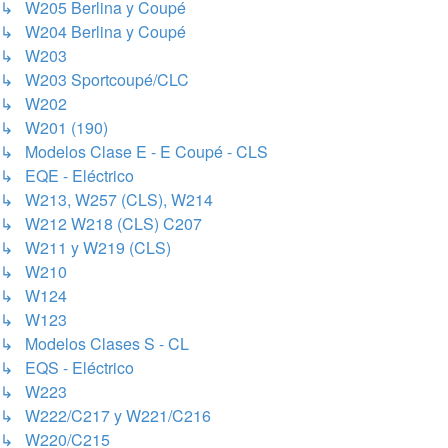
↳ W205 Berlina y Coupé
↳ W204 Berlina y Coupé
↳ W203
↳ W203 Sportcoupé/CLC
↳ W202
↳ W201 (190)
↳ Modelos Clase E - E Coupé - CLS
↳ EQE - Eléctrico
↳ W213, W257 (CLS), W214
↳ W212 W218 (CLS) C207
↳ W211 y W219 (CLS)
↳ W210
↳ W124
↳ W123
↳ Modelos Clases S - CL
↳ EQS - Eléctrico
↳ W223
↳ W222/C217 y W221/C216
↳ W220/C215