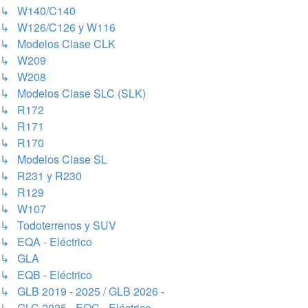
↳ W140/C140
↳ W126/C126 y W116
↳ Modelos Clase CLK
↳ W209
↳ W208
↳ Modelos Clase SLC (SLK)
↳ R172
↳ R171
↳ R170
↳ Modelos Clase SL
↳ R231 y R230
↳ R129
↳ W107
↳ Todoterrenos y SUV
↳ EQA - Eléctrico
↳ GLA
↳ EQB - Eléctrico
↳ GLB 2019 - 2025 / GLB 2026 -
↳ GLC 2025 - EQC - Eléctrico