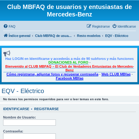
Club MBFAQ de usuarios y entusiastas de
Mercedes-Benz
FAQ
Registrarse
Identificarse
Índice general
Club MBFAQ de usuarios y entusiastas de Mercedes Benz
Resto modelos
EQV - Eléctrico
Haz LOGIN en Identificarse y accederás a más de 90 subforos y más funciones
DONACIONES AL FORO
-
Bienvenido al CLUB MBFAQ – El Club de Verdaderos Entusiastas de Mercedes-
Benz
Cómo registrarse, adjuntar fotos y recuperar contraseña
-
Web CLUB MBfaq
-
Facebook MBfaq
EQV - Eléctrico
No tienes los permisos requeridos para ver o leer temas en este foro.
IDENTIFICARSE
•
REGISTRARSE
Nombre de Usuario:
Contraseña: