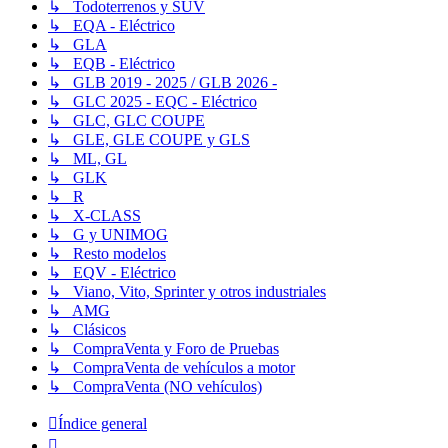
↳ Todoterrenos y SUV
↳ EQA - Eléctrico
↳ GLA
↳ EQB - Eléctrico
↳ GLB 2019 - 2025 / GLB 2026 -
↳ GLC 2025 - EQC - Eléctrico
↳ GLC, GLC COUPE
↳ GLE, GLE COUPE y GLS
↳ ML, GL
↳ GLK
↳ R
↳ X-CLASS
↳ G y UNIMOG
↳ Resto modelos
↳ EQV - Eléctrico
↳ Viano, Vito, Sprinter y otros industriales
↳ AMG
↳ Clásicos
↳ CompraVenta y Foro de Pruebas
↳ CompraVenta de vehículos a motor
↳ CompraVenta (NO vehículos)
Índice general