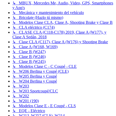
↳ MBUX, Mercedes Me, Audio, Video, GPS, Smartphones
y App's
↳ Mecánica y mantenimiento del vehículo
↳ Bricolaje (Hazlo tú mismo)
↳ Modelos Clase CLA, Clase A, Shooting Brake y Clase B
↳ CLA eléctrico (C174)
↳ CLASE CLA (C118-C178) 2019, Clase A (W177), y
Clase A Sedán, 2018
↳ Clase CLA (C117), Clase A (W176) y Shooting Brake
↳ Clase A (W168, W169)
↳ Clase B (W247)
↳ Clase B (W246)
↳ Clase B (W245)
↳ Modelos Clase C - C Coupé - CLE
↳ W206 Berlina y Coupé (CLE)
↳ W205 Berlina y Coupé
↳ W204 Berlina y Coupé
↳ W203
↳ W203 Sportcoupé/CLC
↳ W202
↳ W201 (190)
↳ Modelos Clase E - E Coupé - CLS
↳ EQE - Eléctrico
↳ W213, W257 (CLS), W214