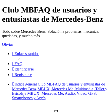
Club MBFAQ de usuarios y
entusiastas de Mercedes-Benz
Todo sobre Mercedes-Benz. Solución a problemas, mecánica,
quedadas, y mucho más...
Obviar
Enlaces rápidos
FAQ
Identificarse
Registrarse
Índice general
Club MBFAQ de usuarios y entusiastas de
Mercedes Benz
MBUX, Mercedes Me, Multimedia, Taller y
Bricolaje
MBUX, Mercedes Me, Audio, Video, GPS,
Smartphones y App's