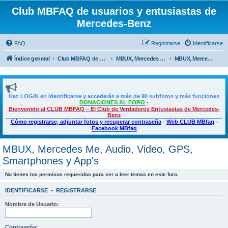
Club MBFAQ de usuarios y entusiastas de
Mercedes-Benz
FAQ
Registrarse
Identificarse
Índice general
Club MBFAQ de usuarios y entusiastas de Mercedes Benz
MBUX, Mercedes Me, Multimedia, Taller y Bricolaje
MBUX, Mercedes Me, Audio, Video, GPS, Smartphones y App's
Haz LOGIN en Identificarse y accederás a más de 90 subforos y más funciones
DONACIONES AL FORO
-
Bienvenido al CLUB MBFAQ – El Club de Verdaderos Entusiastas de Mercedes-
Benz
Cómo registrarse, adjuntar fotos y recuperar contraseña
-
Web CLUB MBfaq
-
Facebook MBfaq
MBUX, Mercedes Me, Audio, Video, GPS,
Smartphones y App's
No tienes los permisos requeridos para ver o leer temas en este foro.
IDENTIFICARSE
•
REGISTRARSE
Nombre de Usuario:
Contraseña: