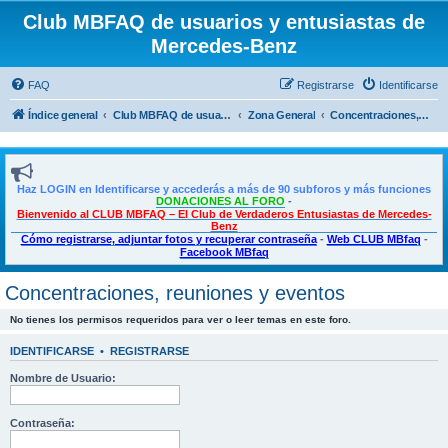
Club MBFAQ de usuarios y entusiastas de
Mercedes-Benz
FAQ
Registrarse
Identificarse
Índice general
Club MBFAQ de usuarios y entusiastas de Mercedes Benz
Zona General
Concentraciones, reuniones y eventos
Haz LOGIN en Identificarse y accederás a más de 90 subforos y más funciones
DONACIONES AL FORO
-
Bienvenido al CLUB MBFAQ – El Club de Verdaderos Entusiastas de Mercedes-
Benz
Cómo registrarse, adjuntar fotos y recuperar contraseña
-
Web CLUB MBfaq
-
Facebook MBfaq
Concentraciones, reuniones y eventos
No tienes los permisos requeridos para ver o leer temas en este foro.
IDENTIFICARSE
•
REGISTRARSE
Nombre de Usuario:
Contraseña: