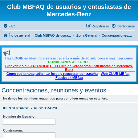
Club MBFAQ de usuarios y entusiastas de
Mercedes-Benz
FAQ
Registrarse
Identificarse
Índice general
Club MBFAQ de usuarios y entusiastas de Mercedes Benz
Zona General
Concentraciones, reuniones y eventos
Haz LOGIN en Identificarse y accederás a más de 90 subforos y más funciones
DONACIONES AL FORO
-
Bienvenido al CLUB MBFAQ – El Club de Verdaderos Entusiastas de Mercedes-
Benz
Cómo registrarse, adjuntar fotos y recuperar contraseña
-
Web CLUB MBfaq
-
Facebook MBfaq
Concentraciones, reuniones y eventos
No tienes los permisos requeridos para ver o leer temas en este foro.
IDENTIFICARSE
•
REGISTRARSE
Nombre de Usuario:
Contraseña: