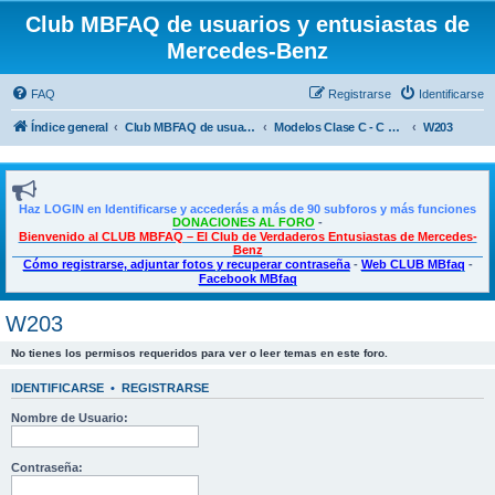
Club MBFAQ de usuarios y entusiastas de
Mercedes-Benz
FAQ
Registrarse
Identificarse
Índice general
Club MBFAQ de usuarios y entusiastas de Mercedes Benz
Modelos Clase C - C Coupé - CLE
W203
Haz LOGIN en Identificarse y accederás a más de 90 subforos y más funciones
DONACIONES AL FORO
-
Bienvenido al CLUB MBFAQ – El Club de Verdaderos Entusiastas de Mercedes-
Benz
Cómo registrarse, adjuntar fotos y recuperar contraseña
-
Web CLUB MBfaq
-
Facebook MBfaq
W203
No tienes los permisos requeridos para ver o leer temas en este foro.
IDENTIFICARSE
•
REGISTRARSE
Nombre de Usuario:
Contraseña: