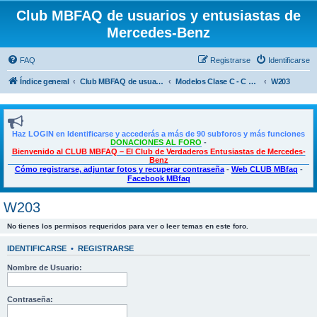
Club MBFAQ de usuarios y entusiastas de
Mercedes-Benz
FAQ
Registrarse
Identificarse
Índice general
Club MBFAQ de usuarios y entusiastas de Mercedes Benz
Modelos Clase C - C Coupé - CLE
W203
Haz LOGIN en Identificarse y accederás a más de 90 subforos y más funciones
DONACIONES AL FORO
-
Bienvenido al CLUB MBFAQ – El Club de Verdaderos Entusiastas de Mercedes-
Benz
Cómo registrarse, adjuntar fotos y recuperar contraseña
-
Web CLUB MBfaq
-
Facebook MBfaq
W203
No tienes los permisos requeridos para ver o leer temas en este foro.
IDENTIFICARSE
•
REGISTRARSE
Nombre de Usuario:
Contraseña: