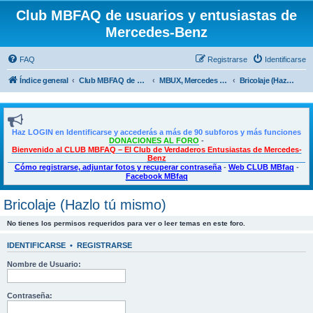
Club MBFAQ de usuarios y entusiastas de
Mercedes-Benz
FAQ
Registrarse
Identificarse
Índice general
Club MBFAQ de usuarios y entusiastas de Mercedes Benz
MBUX, Mercedes Me, Multimedia, Taller y Bricolaje
Bricolaje (Hazlo tú mismo)
Haz LOGIN en Identificarse y accederás a más de 90 subforos y más funciones
DONACIONES AL FORO
-
Bienvenido al CLUB MBFAQ – El Club de Verdaderos Entusiastas de Mercedes-
Benz
Cómo registrarse, adjuntar fotos y recuperar contraseña
-
Web CLUB MBfaq
-
Facebook MBfaq
Bricolaje (Hazlo tú mismo)
No tienes los permisos requeridos para ver o leer temas en este foro.
IDENTIFICARSE
•
REGISTRARSE
Nombre de Usuario:
Contraseña: