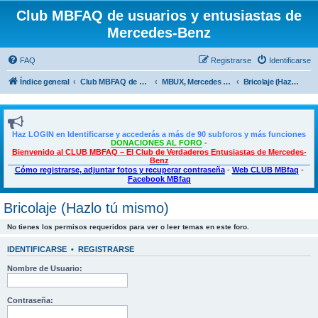
Club MBFAQ de usuarios y entusiastas de
Mercedes-Benz
FAQ
Registrarse
Identificarse
Índice general
Club MBFAQ de usuarios y entusiastas de Mercedes Benz
MBUX, Mercedes Me, Multimedia, Taller y Bricolaje
Bricolaje (Hazlo tú mismo)
Haz LOGIN en Identificarse y accederás a más de 90 subforos y más funciones
DONACIONES AL FORO
-
Bienvenido al CLUB MBFAQ – El Club de Verdaderos Entusiastas de Mercedes-
Benz
Cómo registrarse, adjuntar fotos y recuperar contraseña
-
Web CLUB MBfaq
-
Facebook MBfaq
Bricolaje (Hazlo tú mismo)
No tienes los permisos requeridos para ver o leer temas en este foro.
IDENTIFICARSE
•
REGISTRARSE
Nombre de Usuario:
Contraseña: