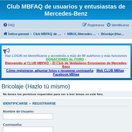
Club MBFAQ de usuarios y entusiastas de
Mercedes-Benz
FAQ
Registrarse
Identificarse
Índice general
Club MBFAQ de usuarios y entusiastas de Mercedes Benz
MBUX, Mercedes Me, Multimedia, Taller y Bricolaje
Bricolaje (Hazlo tú mismo)
Haz LOGIN en Identificarse y accederás a más de 90 subforos y más funciones
DONACIONES AL FORO
-
Bienvenido al CLUB MBFAQ – El Club de Verdaderos Entusiastas de Mercedes-
Benz
Cómo registrarse, adjuntar fotos y recuperar contraseña
-
Web CLUB MBfaq
-
Facebook MBfaq
Bricolaje (Hazlo tú mismo)
No tienes los permisos requeridos para ver o leer temas en este foro.
IDENTIFICARSE
•
REGISTRARSE
Nombre de Usuario:
Contraseña: