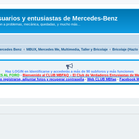
uarios y entusiastas de Mercedes-Benz
n a problemas, mecánica, quedadas, y mucho más...
Mercedes Benz
MBUX, Mercedes Me, Multimedia, Taller y Bricolaje
Bricolaje (Hazl
Haz LOGIN en Identificarse y accederás a más de 90 subforos y más funciones
S AL FORO
-
Bienvenido al CLUB MBFAQ – El Club de Verdaderos Entusiastas de M
 registrarse, adjuntar fotos y recuperar contraseña
-
Web CLUB MBfaq
-
Facebook 