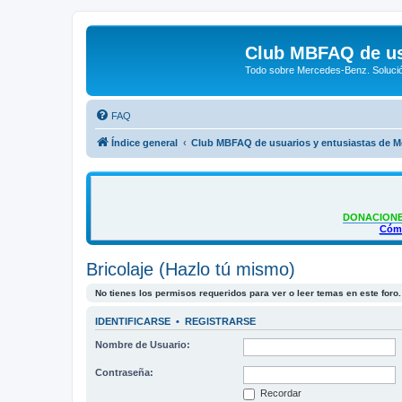
Club MBFAQ de us
Todo sobre Mercedes-Benz. Solució
FAQ
Índice general
Club MBFAQ de usuarios y entusiastas de 
DONACIONE
Cómo
Bricolaje (Hazlo tú mismo)
No tienes los permisos requeridos para ver o leer temas en este foro.
IDENTIFICARSE
•
REGISTRARSE
Nombre de Usuario:
Contraseña:
Recordar