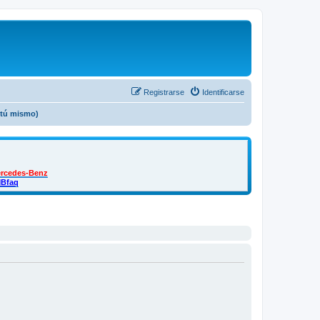
Registrarse
Identificarse
o tú mismo)
ercedes-Benz
MBfaq