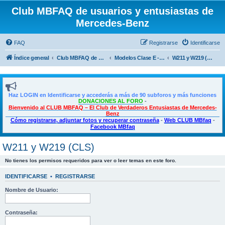
Club MBFAQ de usuarios y entusiastas de
Mercedes-Benz
FAQ
Registrarse
Identificarse
Índice general
Club MBFAQ de usuarios y entusiastas de Mercedes Benz
Modelos Clase E - E Coupé - CLS
W211 y W219 (CLS)
Haz LOGIN en Identificarse y accederás a más de 90 subforos y más funciones
DONACIONES AL FORO
-
Bienvenido al CLUB MBFAQ – El Club de Verdaderos Entusiastas de Mercedes-
Benz
Cómo registrarse, adjuntar fotos y recuperar contraseña
-
Web CLUB MBfaq
-
Facebook MBfaq
W211 y W219 (CLS)
No tienes los permisos requeridos para ver o leer temas en este foro.
IDENTIFICARSE
•
REGISTRARSE
Nombre de Usuario:
Contraseña: