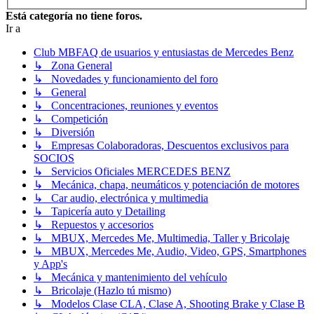
Está categoría no tiene foros.
Ir a
Club MBFAQ de usuarios y entusiastas de Mercedes Benz
↳ Zona General
↳ Novedades y funcionamiento del foro
↳ General
↳ Concentraciones, reuniones y eventos
↳ Competición
↳ Diversión
↳ Empresas Colaboradoras, Descuentos exclusivos para
SOCIOS
↳ Servicios Oficiales MERCEDES BENZ
↳ Mecánica, chapa, neumáticos y potenciación de motores
↳ Car audio, electrónica y multimedia
↳ Tapicería auto y Detailing
↳ Repuestos y accesorios
↳ MBUX, Mercedes Me, Multimedia, Taller y Bricolaje
↳ MBUX, Mercedes Me, Audio, Video, GPS, Smartphones
y App's
↳ Mecánica y mantenimiento del vehículo
↳ Bricolaje (Hazlo tú mismo)
↳ Modelos Clase CLA, Clase A, Shooting Brake y Clase B