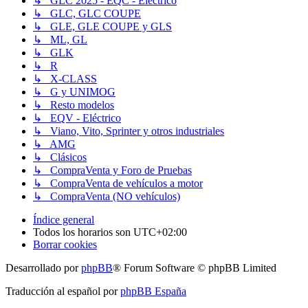
↳ GLC 2025 - EQC - Eléctrico
↳ GLC, GLC COUPE
↳ GLE, GLE COUPE y GLS
↳ ML, GL
↳ GLK
↳ R
↳ X-CLASS
↳ G y UNIMOG
↳ Resto modelos
↳ EQV - Eléctrico
↳ Viano, Vito, Sprinter y otros industriales
↳ AMG
↳ Clásicos
↳ CompraVenta y Foro de Pruebas
↳ CompraVenta de vehículos a motor
↳ CompraVenta (NO vehículos)
Índice general
Todos los horarios son
UTC+02:00
Borrar cookies
Desarrollado por
phpBB
® Forum Software © phpBB Limited
Traducción al español por
phpBB España