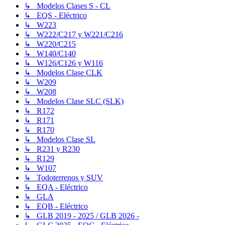
↳ Modelos Clases S - CL
↳ EQS - Eléctrico
↳ W223
↳ W222/C217 y W221/C216
↳ W220/C215
↳ W140/C140
↳ W126/C126 y W116
↳ Modelos Clase CLK
↳ W209
↳ W208
↳ Modelos Clase SLC (SLK)
↳ R172
↳ R171
↳ R170
↳ Modelos Clase SL
↳ R231 y R230
↳ R129
↳ W107
↳ Todoterrenos y SUV
↳ EQA - Eléctrico
↳ GLA
↳ EQB - Eléctrico
↳ GLB 2019 - 2025 / GLB 2026 -