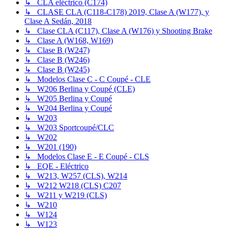
↳ CLA eléctrico (C174)
↳ CLASE CLA (C118-C178) 2019, Clase A (W177), y
Clase A Sedán, 2018
↳ Clase CLA (C117), Clase A (W176) y Shooting Brake
↳ Clase A (W168, W169)
↳ Clase B (W247)
↳ Clase B (W246)
↳ Clase B (W245)
↳ Modelos Clase C - C Coupé - CLE
↳ W206 Berlina y Coupé (CLE)
↳ W205 Berlina y Coupé
↳ W204 Berlina y Coupé
↳ W203
↳ W203 Sportcoupé/CLC
↳ W202
↳ W201 (190)
↳ Modelos Clase E - E Coupé - CLS
↳ EQE - Eléctrico
↳ W213, W257 (CLS), W214
↳ W212 W218 (CLS) C207
↳ W211 y W219 (CLS)
↳ W210
↳ W124
↳ W123