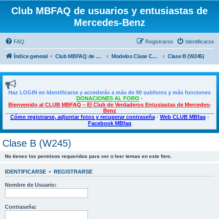
Club MBFAQ de usuarios y entusiastas de
Mercedes-Benz
FAQ
Registrarse
Identificarse
Índice general
Club MBFAQ de usuarios y entusiastas de Mercedes Benz
Modelos Clase CLA, Clase A, Shooting Brake y Clase B
Clase B (W245)
Haz LOGIN en Identificarse y accederás a más de 90 subforos y más funciones
DONACIONES AL FORO
-
Bienvenido al CLUB MBFAQ – El Club de Verdaderos Entusiastas de Mercedes-
Benz
Cómo registrarse, adjuntar fotos y recuperar contraseña
-
Web CLUB MBfaq
-
Facebook MBfaq
Clase B (W245)
No tienes los permisos requeridos para ver o leer temas en este foro.
IDENTIFICARSE
•
REGISTRARSE
Nombre de Usuario:
Contraseña: