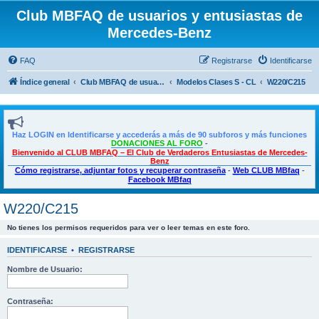
Club MBFAQ de usuarios y entusiastas de
Mercedes-Benz
FAQ
Registrarse
Identificarse
Índice general
Club MBFAQ de usuarios y entusiastas de Mercedes Benz
Modelos Clases S - CL
W220/C215
Haz LOGIN en Identificarse y accederás a más de 90 subforos y más funciones
DONACIONES AL FORO
-
Bienvenido al CLUB MBFAQ – El Club de Verdaderos Entusiastas de Mercedes-
Benz
Cómo registrarse, adjuntar fotos y recuperar contraseña
-
Web CLUB MBfaq
-
Facebook MBfaq
W220/C215
No tienes los permisos requeridos para ver o leer temas en este foro.
IDENTIFICARSE
•
REGISTRARSE
Nombre de Usuario:
Contraseña: