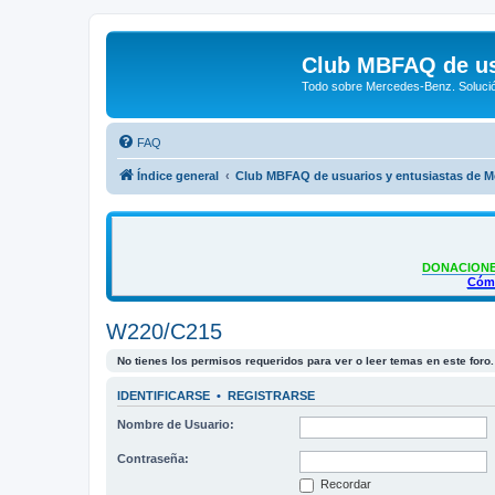
Club MBFAQ de us
Todo sobre Mercedes-Benz. Solució
FAQ
Índice general
Club MBFAQ de usuarios y entusiastas de 
DONACIONE
Cómo
W220/C215
No tienes los permisos requeridos para ver o leer temas en este foro.
IDENTIFICARSE
•
REGISTRARSE
Nombre de Usuario:
Contraseña:
Recordar