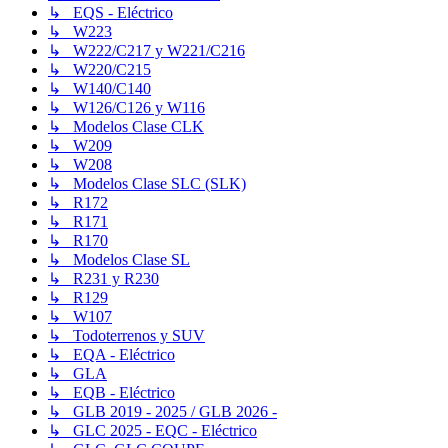
↳ EQS - Eléctrico
↳ W223
↳ W222/C217 y W221/C216
↳ W220/C215
↳ W140/C140
↳ W126/C126 y W116
↳ Modelos Clase CLK
↳ W209
↳ W208
↳ Modelos Clase SLC (SLK)
↳ R172
↳ R171
↳ R170
↳ Modelos Clase SL
↳ R231 y R230
↳ R129
↳ W107
↳ Todoterrenos y SUV
↳ EQA - Eléctrico
↳ GLA
↳ EQB - Eléctrico
↳ GLB 2019 - 2025 / GLB 2026 -
↳ GLC 2025 - EQC - Eléctrico