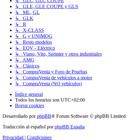
↳ GLC, GLC COUPE
↳ GLE, GLE COUPE y GLS
↳ ML, GL
↳ GLK
↳ R
↳ X-CLASS
↳ G y UNIMOG
↳ Resto modelos
↳ EQV - Eléctrico
↳ Viano, Vito, Sprinter y otros industriales
↳ AMG
↳ Clásicos
↳ CompraVenta y Foro de Pruebas
↳ CompraVenta de vehículos a motor
↳ CompraVenta (NO vehículos)
Índice general
Todos los horarios son
UTC+02:00
Borrar cookies
Desarrollado por
phpBB
® Forum Software © phpBB Limited
Traducción al español por
phpBB España
Privacidad
|
Condiciones