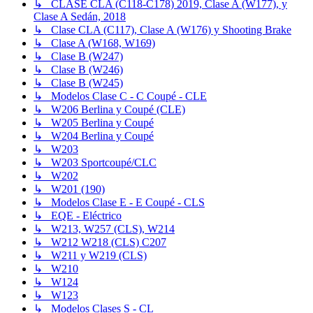
↳ CLASE CLA (C118-C178) 2019, Clase A (W177), y
Clase A Sedán, 2018
↳ Clase CLA (C117), Clase A (W176) y Shooting Brake
↳ Clase A (W168, W169)
↳ Clase B (W247)
↳ Clase B (W246)
↳ Clase B (W245)
↳ Modelos Clase C - C Coupé - CLE
↳ W206 Berlina y Coupé (CLE)
↳ W205 Berlina y Coupé
↳ W204 Berlina y Coupé
↳ W203
↳ W203 Sportcoupé/CLC
↳ W202
↳ W201 (190)
↳ Modelos Clase E - E Coupé - CLS
↳ EQE - Eléctrico
↳ W213, W257 (CLS), W214
↳ W212 W218 (CLS) C207
↳ W211 y W219 (CLS)
↳ W210
↳ W124
↳ W123
↳ Modelos Clases S - CL