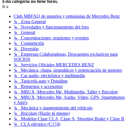
Está categoría no tiene foros.
Ir a
Club MBFAQ de usuarios y entusiastas de Mercedes Benz
↳ Zona General
↳ Novedades y funcionamiento del foro
↳ General
↳ Concentraciones, reuniones y eventos
↳ Competición
↳ Diversión
↳ Empresas Colaboradoras, Descuentos exclusivos para
SOCIOS
↳ Servicios Oficiales MERCEDES BENZ
↳ Mecánica, chapa, neumáticos y potenciación de motores
↳ Car audio, electrónica y multimedia
↳ Tapicería auto y Detailing
↳ Repuestos y accesorios
↳ MBUX, Mercedes Me, Multimedia, Taller y Bricolaje
↳ MBUX, Mercedes Me, Audio, Video, GPS, Smartphones
y App's
↳ Mecánica y mantenimiento del vehículo
↳ Bricolaje (Hazlo tú mismo)
↳ Modelos Clase CLA, Clase A, Shooting Brake y Clase B
↳ CLA eléctrico (C174)