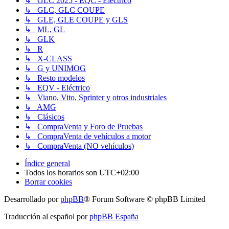
↳ GLC 2025 - EQC - Eléctrico
↳ GLC, GLC COUPE
↳ GLE, GLE COUPE y GLS
↳ ML, GL
↳ GLK
↳ R
↳ X-CLASS
↳ G y UNIMOG
↳ Resto modelos
↳ EQV - Eléctrico
↳ Viano, Vito, Sprinter y otros industriales
↳ AMG
↳ Clásicos
↳ CompraVenta y Foro de Pruebas
↳ CompraVenta de vehículos a motor
↳ CompraVenta (NO vehículos)
Índice general
Todos los horarios son
UTC+02:00
Borrar cookies
Desarrollado por
phpBB
® Forum Software © phpBB Limited
Traducción al español por
phpBB España