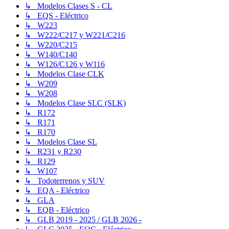
↳ Modelos Clases S - CL
↳ EQS - Eléctrico
↳ W223
↳ W222/C217 y W221/C216
↳ W220/C215
↳ W140/C140
↳ W126/C126 y W116
↳ Modelos Clase CLK
↳ W209
↳ W208
↳ Modelos Clase SLC (SLK)
↳ R172
↳ R171
↳ R170
↳ Modelos Clase SL
↳ R231 y R230
↳ R129
↳ W107
↳ Todoterrenos y SUV
↳ EQA - Eléctrico
↳ GLA
↳ EQB - Eléctrico
↳ GLB 2019 - 2025 / GLB 2026 -