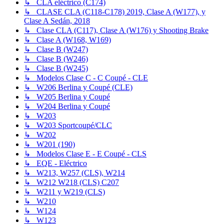
↳ CLA eléctrico (C174)
↳ CLASE CLA (C118-C178) 2019, Clase A (W177), y
Clase A Sedán, 2018
↳ Clase CLA (C117), Clase A (W176) y Shooting Brake
↳ Clase A (W168, W169)
↳ Clase B (W247)
↳ Clase B (W246)
↳ Clase B (W245)
↳ Modelos Clase C - C Coupé - CLE
↳ W206 Berlina y Coupé (CLE)
↳ W205 Berlina y Coupé
↳ W204 Berlina y Coupé
↳ W203
↳ W203 Sportcoupé/CLC
↳ W202
↳ W201 (190)
↳ Modelos Clase E - E Coupé - CLS
↳ EQE - Eléctrico
↳ W213, W257 (CLS), W214
↳ W212 W218 (CLS) C207
↳ W211 y W219 (CLS)
↳ W210
↳ W124
↳ W123