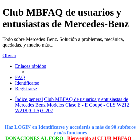
Club MBFAQ de usuarios y
entusiastas de Mercedes-Benz
Todo sobre Mercedes-Benz. Solución a problemas, mecánica,
quedadas, y mucho más...
Obviar
Enlaces rápidos
FAQ
Identificarse
Registrarse
Índice general
Club MBFAQ de usuarios y entusiastas de
Mercedes Benz
Modelos Clase E - E Coupé - CLS
W212
W218 (CLS) C207
Haz LOGIN en Identificarse y accederás a más de 90 subforos
y más funciones
DONACIONES AL FORO
-
Bienvenido al CLUB MBFAQ –