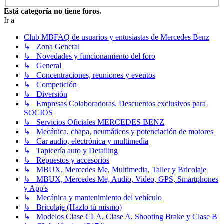
Está categoría no tiene foros.
Ir a
Club MBFAQ de usuarios y entusiastas de Mercedes Benz
↳ Zona General
↳ Novedades y funcionamiento del foro
↳ General
↳ Concentraciones, reuniones y eventos
↳ Competición
↳ Diversión
↳ Empresas Colaboradoras, Descuentos exclusivos para
SOCIOS
↳ Servicios Oficiales MERCEDES BENZ
↳ Mecánica, chapa, neumáticos y potenciación de motores
↳ Car audio, electrónica y multimedia
↳ Tapicería auto y Detailing
↳ Repuestos y accesorios
↳ MBUX, Mercedes Me, Multimedia, Taller y Bricolaje
↳ MBUX, Mercedes Me, Audio, Video, GPS, Smartphones
y App's
↳ Mecánica y mantenimiento del vehículo
↳ Bricolaje (Hazlo tú mismo)
↳ Modelos Clase CLA, Clase A, Shooting Brake y Clase B