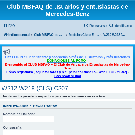
Club MBFAQ de usuarios y entusiastas de
Mercedes-Benz
FAQ
Registrarse
Identificarse
Índice general
Club MBFAQ de usuarios y entusiastas de Mercedes Benz
Modelos Clase E - E Coupé - CLS
W212 W218 (CLS) C207
Haz LOGIN en Identificarse y accederás a más de 90 subforos y más funciones
DONACIONES AL FORO
-
Bienvenido al CLUB MBFAQ – El Club de Verdaderos Entusiastas de Mercedes-
Benz
Cómo registrarse, adjuntar fotos y recuperar contraseña
-
Web CLUB MBfaq
-
Facebook MBfaq
W212 W218 (CLS) C207
No tienes los permisos requeridos para ver o leer temas en este foro.
IDENTIFICARSE
•
REGISTRARSE
Nombre de Usuario:
Contraseña: