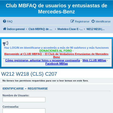
Club MBFAQ de usuarios y entusiastas de
Mercedes-Benz
FAQ
Registrarse
Identificarse
Índice general
Club MBFAQ de usuarios y entusiastas de Mercedes Benz
Modelos Clase E - E Coupé - CLS
W212 W218 (CLS) C207
Haz LOGIN en Identificarse y accederás a más de 90 subforos y más funciones
DONACIONES AL FORO
-
Bienvenido al CLUB MBFAQ – El Club de Verdaderos Entusiastas de Mercedes-
Benz
Cómo registrarse, adjuntar fotos y recuperar contraseña
-
Web CLUB MBfaq
-
Facebook MBfaq
W212 W218 (CLS) C207
No tienes los permisos requeridos para ver o leer temas en este foro.
IDENTIFICARSE
•
REGISTRARSE
Nombre de Usuario:
Contraseña: