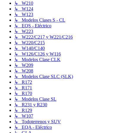
↳ W210
↳ W124
↳ W123
↳ Modelos Clases S - CL
↳ EQS - Eléctrico
↳ W223
↳ W222/C217 y W221/C216
↳ W220/C215
↳ W140/C140
↳ W126/C126 y W116
↳ Modelos Clase CLK
↳ W209
↳ W208
↳ Modelos Clase SLC (SLK)
↳ R172
↳ R171
↳ R170
↳ Modelos Clase SL
↳ R231 y R230
↳ R129
↳ W107
↳ Todoterrenos y SUV
↳ EQA - Eléctrico
↳ GLA