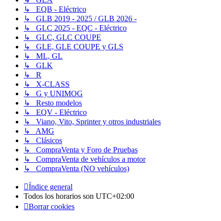
↳ EQB - Eléctrico
↳ GLB 2019 - 2025 / GLB 2026 -
↳ GLC 2025 - EQC - Eléctrico
↳ GLC, GLC COUPE
↳ GLE, GLE COUPE y GLS
↳ ML, GL
↳ GLK
↳ R
↳ X-CLASS
↳ G y UNIMOG
↳ Resto modelos
↳ EQV - Eléctrico
↳ Viano, Vito, Sprinter y otros industriales
↳ AMG
↳ Clásicos
↳ CompraVenta y Foro de Pruebas
↳ CompraVenta de vehículos a motor
↳ CompraVenta (NO vehículos)
Índice general
Todos los horarios son
UTC+02:00
Borrar cookies