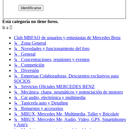
Está categoría no tiene foros.
Ir a
Club MBFAQ de usuarios y entusiastas de Mercedes Benz
↳ Zona General
↳ Novedades y funcionamiento del foro
↳ General
↳ Concentraciones, reuniones y eventos
↳ Competición
↳ Diversión
↳ Empresas Colaboradoras, Descuentos exclusivos para
SOCIOS
↳ Servicios Oficiales MERCEDES BENZ
↳ Mecánica, chapa, neumáticos y potenciación de motores
↳ Car audio, electrónica y multimedia
↳ Tapicería auto y Detailing
↳ Repuestos y accesorios
↳ MBUX, Mercedes Me, Multimedia, Taller y Bricolaje
↳ MBUX, Mercedes Me, Audio, Video, GPS, Smartphones
y App's