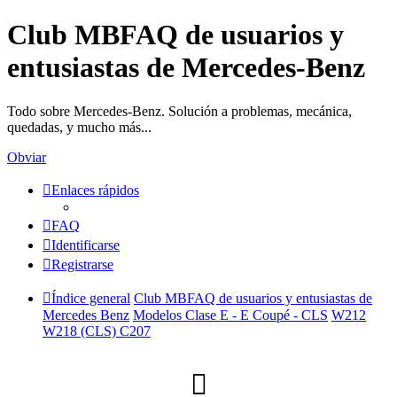
Club MBFAQ de usuarios y
entusiastas de Mercedes-Benz
Todo sobre Mercedes-Benz. Solución a problemas, mecánica,
quedadas, y mucho más...
Obviar
Enlaces rápidos
FAQ
Identificarse
Registrarse
Índice general
Club MBFAQ de usuarios y entusiastas de
Mercedes Benz
Modelos Clase E - E Coupé - CLS
W212
W218 (CLS) C207