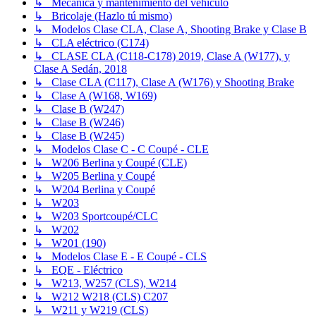
↳ Mecánica y mantenimiento del vehículo
↳ Bricolaje (Hazlo tú mismo)
↳ Modelos Clase CLA, Clase A, Shooting Brake y Clase B
↳ CLA eléctrico (C174)
↳ CLASE CLA (C118-C178) 2019, Clase A (W177), y
Clase A Sedán, 2018
↳ Clase CLA (C117), Clase A (W176) y Shooting Brake
↳ Clase A (W168, W169)
↳ Clase B (W247)
↳ Clase B (W246)
↳ Clase B (W245)
↳ Modelos Clase C - C Coupé - CLE
↳ W206 Berlina y Coupé (CLE)
↳ W205 Berlina y Coupé
↳ W204 Berlina y Coupé
↳ W203
↳ W203 Sportcoupé/CLC
↳ W202
↳ W201 (190)
↳ Modelos Clase E - E Coupé - CLS
↳ EQE - Eléctrico
↳ W213, W257 (CLS), W214
↳ W212 W218 (CLS) C207
↳ W211 y W219 (CLS)