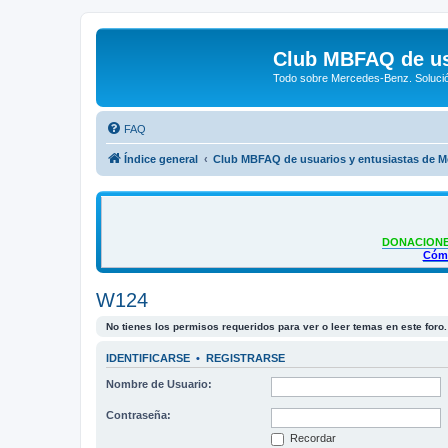
Club MBFAQ de us
Todo sobre Mercedes-Benz. Solució
FAQ
Índice general
Club MBFAQ de usuarios y entusiastas de 
DONACIONE
Cómo
W124
No tienes los permisos requeridos para ver o leer temas en este foro.
IDENTIFICARSE
•
REGISTRARSE
Nombre de Usuario:
Contraseña:
Recordar