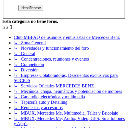
Está categoría no tiene foros.
Ir a
Club MBFAQ de usuarios y entusiastas de Mercedes Benz
↳ Zona General
↳ Novedades y funcionamiento del foro
↳ General
↳ Concentraciones, reuniones y eventos
↳ Competición
↳ Diversión
↳ Empresas Colaboradoras, Descuentos exclusivos para
SOCIOS
↳ Servicios Oficiales MERCEDES BENZ
↳ Mecánica, chapa, neumáticos y potenciación de motores
↳ Car audio, electrónica y multimedia
↳ Tapicería auto y Detailing
↳ Repuestos y accesorios
↳ MBUX, Mercedes Me, Multimedia, Taller y Bricolaje
↳ MBUX, Mercedes Me, Audio, Video, GPS, Smartphones
y App's