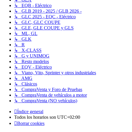
↳ EQB - Eléctrico
↳ GLB 2019 - 2025 / GLB 2026 -
↳ GLC 2025 - EQC - Eléctrico
↳ GLC, GLC COUPE
↳ GLE, GLE COUPE y GLS
↳ ML, GL
↳ GLK
↳ R
↳ X-CLASS
↳ G y UNIMOG
↳ Resto modelos
↳ EQV - Eléctrico
↳ Viano, Vito, Sprinter y otros industriales
↳ AMG
↳ Clásicos
↳ CompraVenta y Foro de Pruebas
↳ CompraVenta de vehículos a motor
↳ CompraVenta (NO vehículos)
Índice general
Todos los horarios son
UTC+02:00
Borrar cookies