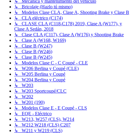
↳ Mecánica y mantenimiento del vehículo
↳ Bricolaje (Hazlo tú mismo)
↳ Modelos Clase CLA, Clase A, Shooting Brake y Clase B
↳ CLA eléctrico (C174)
↳ CLASE CLA (C118-C178) 2019, Clase A (W177), y
Clase A Sedán, 2018
↳ Clase CLA (C117), Clase A (W176) y Shooting Brake
↳ Clase A (W168, W169)
↳ Clase B (W247)
↳ Clase B (W246)
↳ Clase B (W245)
↳ Modelos Clase C - C Coupé - CLE
↳ W206 Berlina y Coupé (CLE)
↳ W205 Berlina y Coupé
↳ W204 Berlina y Coupé
↳ W203
↳ W203 Sportcoupé/CLC
↳ W202
↳ W201 (190)
↳ Modelos Clase E - E Coupé - CLS
↳ EQE - Eléctrico
↳ W213, W257 (CLS), W214
↳ W212 W218 (CLS) C207
↳ W211 y W219 (CLS)