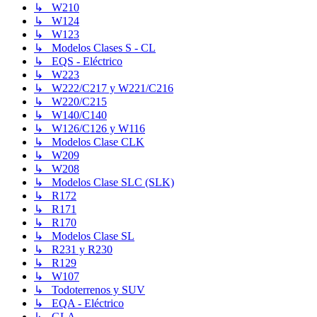
↳ W210
↳ W124
↳ W123
↳ Modelos Clases S - CL
↳ EQS - Eléctrico
↳ W223
↳ W222/C217 y W221/C216
↳ W220/C215
↳ W140/C140
↳ W126/C126 y W116
↳ Modelos Clase CLK
↳ W209
↳ W208
↳ Modelos Clase SLC (SLK)
↳ R172
↳ R171
↳ R170
↳ Modelos Clase SL
↳ R231 y R230
↳ R129
↳ W107
↳ Todoterrenos y SUV
↳ EQA - Eléctrico
↳ GLA